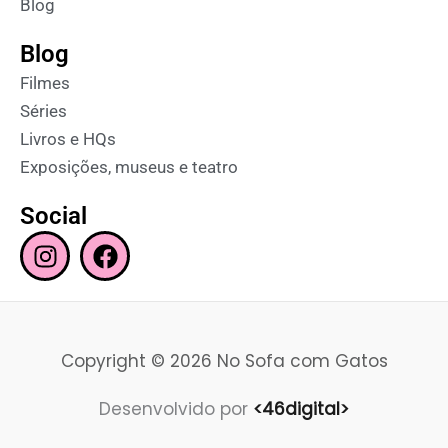
Blog
Blog
Filmes
Séries
Livros e HQs
Exposições, museus e teatro
Social
I
F
n
a
s
c
t
e
a
b
Copyright © 2026 No Sofa com Gatos
g
o
r
o
Desenvolvido por
<46digital>
a
k
m