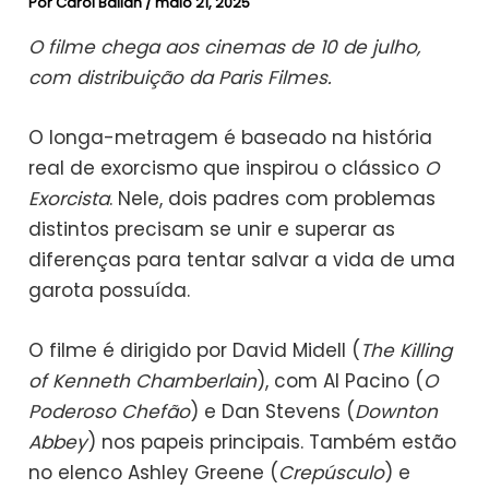
Por
Carol Ballan
/
maio 21, 2025
O filme chega aos cinemas de 10 de julho,
com distribuição da Paris Filmes.
O longa-metragem é baseado na história
real de exorcismo que inspirou o clássico
O
Exorcista
. Nele, dois padres com problemas
distintos precisam se unir e superar as
diferenças para tentar salvar a vida de uma
garota possuída.
O filme é dirigido por David Midell (
The Killing
of Kenneth Chamberlain
), com Al Pacino (
O
Poderoso Chefão
) e Dan Stevens (
Downton
Abbey
) nos papeis principais. Também estão
no elenco Ashley Greene (
Crepúsculo
) e