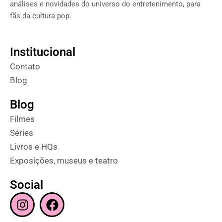
análises e novidades do universo do entretenimento, para
fãs da cultura pop.
Institucional
Contato
Blog
Blog
Filmes
Séries
Livros e HQs
Exposições, museus e teatro
Social
I
F
n
a