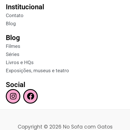
Institucional
Contato
Blog
Blog
Filmes
Séries
Livros e HQs
Exposições, museus e teatro
Social
I
F
n
a
s
c
t
e
a
b
Copyright © 2026 No Sofa com Gatos
g
o