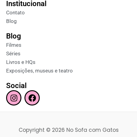
Institucional
Contato
Blog
Blog
Filmes
Séries
Livros e HQs
Exposições, museus e teatro
Social
I
F
n
a
s
c
t
e
a
b
Copyright © 2026 No Sofa com Gatos
g
o