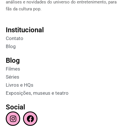
análises e novidades do universo do entretenimento, para
fãs da cultura pop.
Institucional
Contato
Blog
Blog
Filmes
Séries
Livros e HQs
Exposições, museus e teatro
Social
I
F
n
a