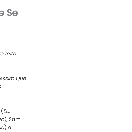
e Se
o feita
 Assim Que
A
 (
Eu,
to
), Sam
10
) e