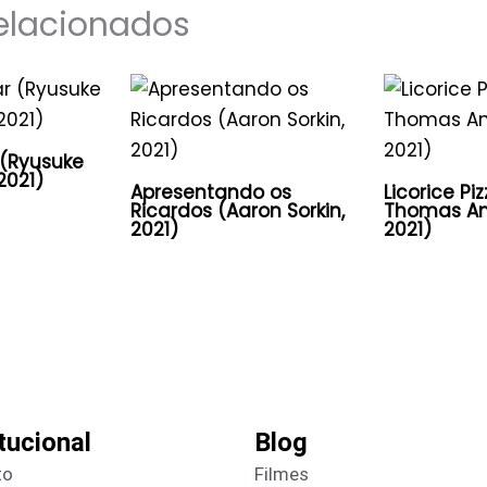
elacionados
 (Ryusuke
2021)
Apresentando os
Licorice Pi
Ricardos (Aaron Sorkin,
Thomas An
2021)
2021)
itucional
Blog
to
Filmes