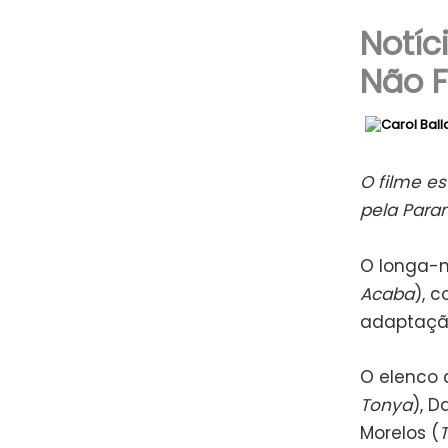
Notíc
Não 
O filme es
pela Param
O longa-m
Acaba
), 
adaptação 
O elenco 
Tonya
), D
Morelos (
T