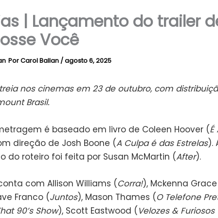
ias | Lançamento do trailer d
Fosse Você
Por
Carol Ballan
/
agosto 6, 2025
treia nos cinemas em 23 de outubro, com distribuiçã
ount Brasil.
etragem é baseado em livro de Coleen Hoover (
É
com direção de Josh Boone (
A Culpa é das Estrelas
). 
do roteiro foi feita por Susan McMartin (
After
).
conta com Allison Williams (
Corra!
), Mckenna Grace
ave Franco (
Juntos
), Mason Thames (
O Telefone Pre
hat 90’s Show
), Scott Eastwood (
Velozes & Furiosos 