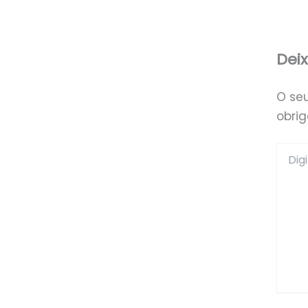
Dei
O se
obri
Digite
aqui...