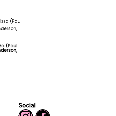
zza (Paul
derson,
Social
I
F