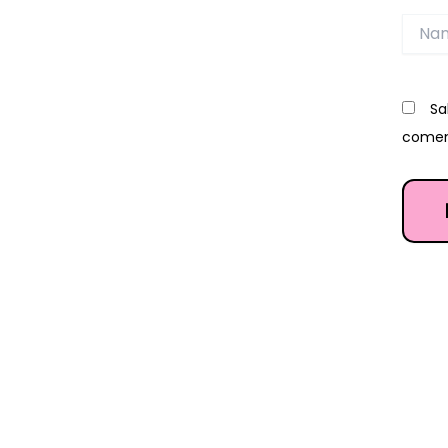
Name
Sa
comen