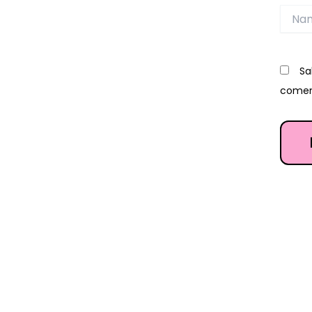
Name
Sa
comen