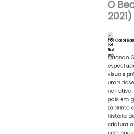
O Bec
2021)
Por
Carol Bal
Quando Gu
espectado
visuais pr
uma dose 
narrativ
país em g
Labirinto
história 
criatura 
com sua a