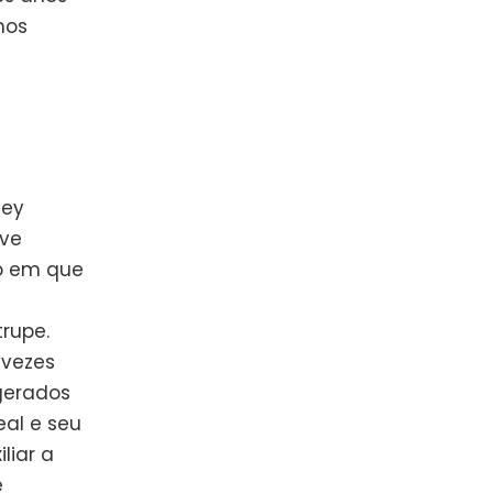
mos
ley
ve
o em que
rupe.
 vezes
 gerados
al e seu
liar a
e