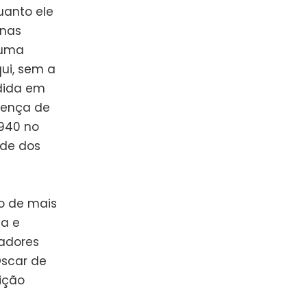
uanto ele
 nas
 uma
ui, sem a
dida em
sença de
1940 no
ade dos
o de mais
va e
tadores
Oscar de
ição