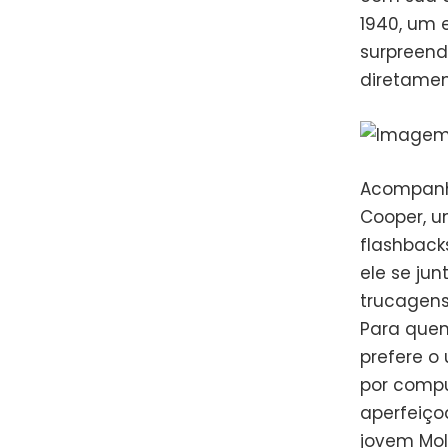
1940, um 
surpreend
diretamen
Acompanha
Cooper, 
flashback
ele se ju
trucagens
Para quem
prefere o
por compu
aperfeiço
jovem Mol