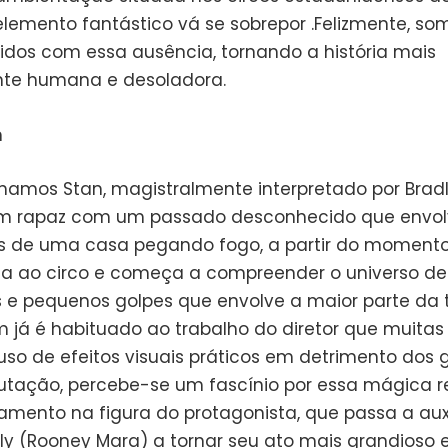
elemento fantástico vá se sobrepor .Felizmente, so
idos com essa ausência, tornando a história mais
te humana e desoladora.
mos Stan, magistralmente interpretado por Brad
um rapaz com um passado desconhecido que envol
s de uma casa pegando fogo, a partir do moment
nta ao circo e começa a compreender o universo de
 e pequenos golpes que envolve a maior parte da t
 já é habituado ao trabalho do diretor que muitas
 uso de efeitos visuais práticos em detrimento dos
tação, percebe-se um fascínio por essa mágica re
amento na figura do protagonista, que passa a auxi
ly (Rooney Mara) a tornar seu ato mais grandioso 