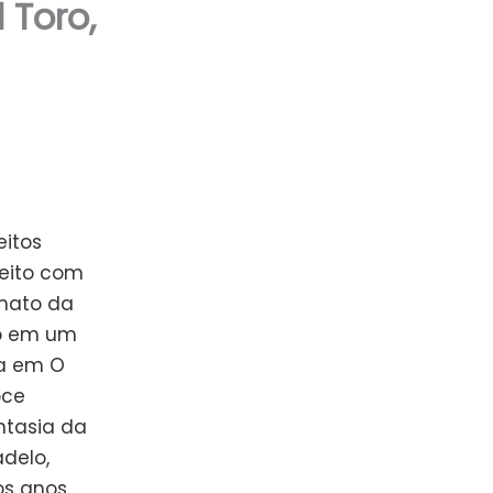
 Toro,
itos
feito com
rmato da
o em um
ga em O
oce
ntasia da
delo,
os anos