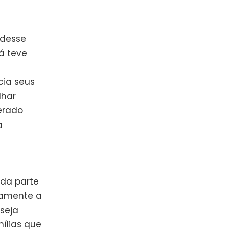
 desse
á teve
cia seus
lhar
erado
a
da parte
tamente a
 seja
mílias que