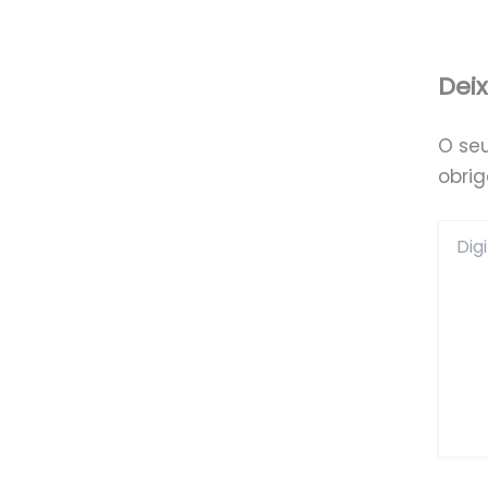
Dei
O se
obri
Digite
aqui...