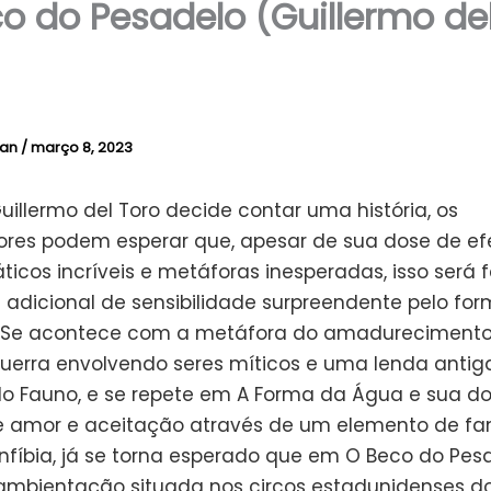
o do Pesadelo (Guillermo del
lan
/
março 8, 2023
illermo del Toro decide contar uma história, os
res podem esperar que, apesar de sua dose de efe
áticos incríveis e metáforas inesperadas, isso será 
adicional de sensibilidade surpreendente pelo fo
a. Se acontece com a metáfora do amadureciment
uerra envolvendo seres míticos e uma lenda anti
 do Fauno, e se repete em A Forma da Água e sua d
de amor e aceitação através de um elemento de fa
anfíbia, já se torna esperado que em O Beco do Pesa
mbientação situada nos circos estadunidenses d