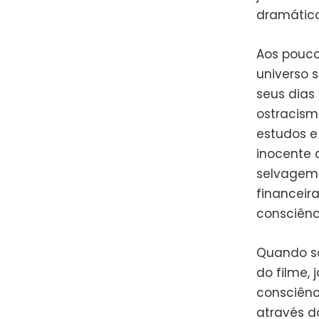
dramático
Aos pouco
universo 
seus dias
ostracism
estudos e
inocente 
selvagem 
financeir
consciênc
Quando s
do filme,
consciênci
através da