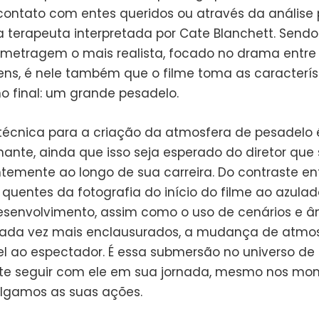
ontato com entes queridos ou através da análise 
h, a terapeuta interpretada por Cate Blanchett. Sendo
metragem o mais realista, focado no drama entre
ns, é nele também que o filme toma as caracterís
no final: um grande pesadelo.
técnica para a criação da atmosfera de pesadelo 
nante, ainda que isso seja esperado do diretor que
ntemente ao longo de sua carreira. Do contraste en
 quentes da fotografia do início do filme ao azula
senvolvimento, assim como o uso de cenários e â
ada vez mais enclausurados, a mudança de atmos
el ao espectador. É essa submersão no universo de
te seguir com ele em sua jornada, mesmo nos mo
lgamos as suas ações.