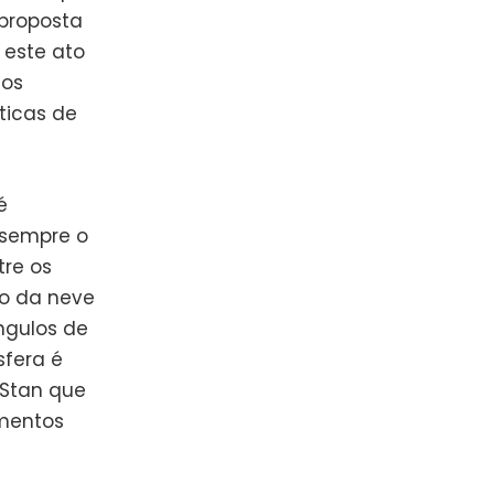
proposta
 este ato
 os
ticas de
é
 sempre o
tre os
do da neve
ngulos de
fera é
 Stan que
mentos