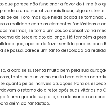
o que parece não funcionar a favor do filme é o q
prende a uma narrativa mais linear, algo existente
ras de del Toro, mas que nelas acaba se tornando
ra a realidade entre os elementos fantásticos e aq
 dos mesmos, se torna um pouco cansativo na me
roxima do terceiro ato do longa. Há também a pre
idade que, apesar de fazer sentido para os anos 
ra se passa, parece um tanto descolada da realid
.
sso, a obra se sustenta muito bem pela sua duraçã
oras, tanto pelo universo muito bem criado narrati
te quanto pelas incríveis atuações. Para os espec
davam o retorno do diretor após suas vitórias no 
onga é uma grande surpresa, se adensando na cond
ra além do fantástico.