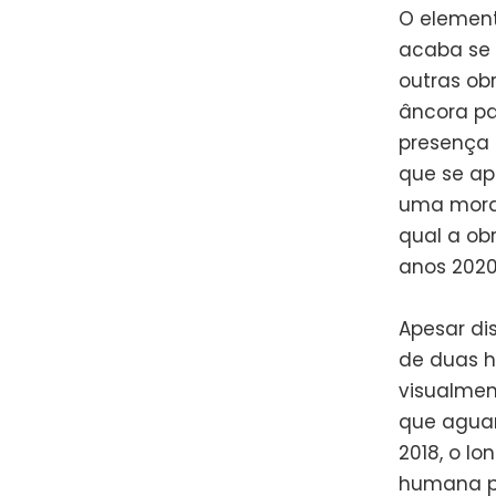
O element
acaba se 
outras ob
âncora pa
presença
que se ap
uma moral
qual a ob
anos 2020
Apesar di
de duas h
visualmen
que aguar
2018, o l
humana pa