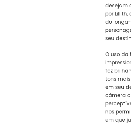
desejam c
por Lillit
do longa-
personage
seu desti
O uso da 
impressio
fez brilha
tons mais
em seu de
câmera c
perceptív
nos permi
em que ju