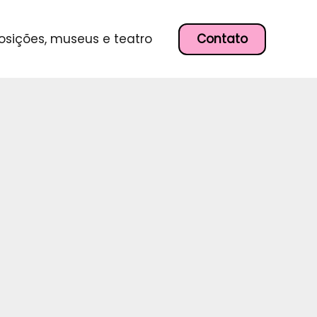
P
e
s
Contato
osições, museus e teatro
q
u
i
s
a
r