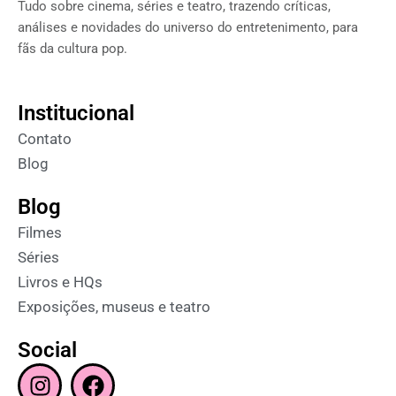
Tudo sobre cinema, séries e teatro, trazendo críticas,
análises e novidades do universo do entretenimento, para
fãs da cultura pop.
Institucional
Contato
Blog
Blog
Filmes
Séries
Livros e HQs
Exposições, museus e teatro
Social
I
F
n
a