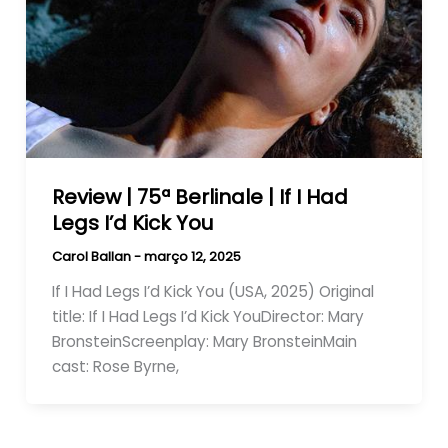
Review | 75ª Berlinale | If I Had
Legs I’d Kick You
Carol Ballan
-
março 12, 2025
If I Had Legs I’d Kick You (USA, 2025) Original
title: If I Had Legs I’d Kick YouDirector: Mary
BronsteinScreenplay: Mary BronsteinMain
cast: Rose Byrne,