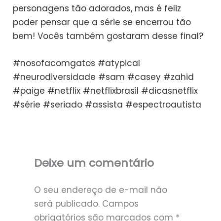
personagens tão adorados, mas é feliz
poder pensar que a série se encerrou tão
bem! Vocês também gostaram desse final?
#nosofacomgatos #atypical
#neurodiversidade #sam #casey #zahid
#paige #netflix #netflixbrasil #dicasnetflix
#série #seriado #assista #espectroautista
Deixe um comentário
O seu endereço de e-mail não
será publicado.
Campos
obrigatórios são marcados com
*