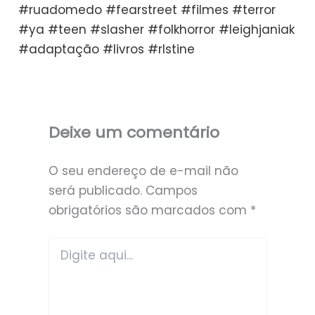
#ruadomedo #fearstreet #filmes #terror
#ya #teen #slasher #folkhorror #leighjaniak
#adaptação #livros #rlstine
Deixe um comentário
O seu endereço de e-mail não
será publicado.
Campos
obrigatórios são marcados com
*
Digite
aqui...