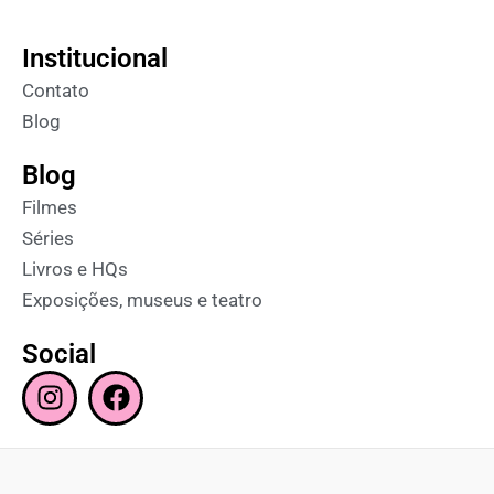
Institucional
Contato
Blog
Blog
Filmes
Séries
Livros e HQs
Exposições, museus e teatro
Social
I
F
n
a
s
c
t
e
a
b