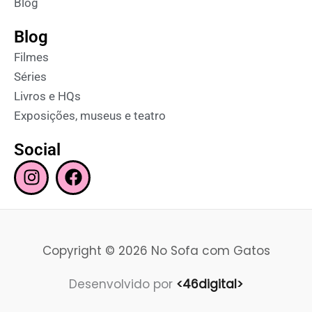
Blog
Blog
Filmes
Séries
Livros e HQs
Exposições, museus e teatro
Social
I
F
n
a
s
c
t
e
a
b
Copyright © 2026 No Sofa com Gatos
g
o
r
o
Desenvolvido por
<46digital>
a
k
m