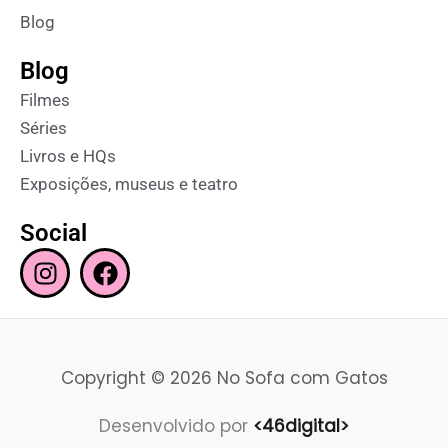
Blog
Blog
Filmes
Séries
Livros e HQs
Exposições, museus e teatro
Social
I
F
n
a
s
c
t
e
a
b
Copyright © 2026 No Sofa com Gatos
g
o
r
o
Desenvolvido por
<46digital>
a
k