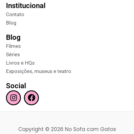
Institucional
Contato
Blog
Blog
Filmes
Séries
Livros e HQs
Exposições, museus e teatro
Social
I
F
n
a
s
c
t
e
a
b
Copyright © 2026 No Sofa com Gatos
g
o