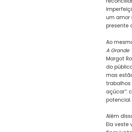
reconcili
imperfeiç
um amor r
presente 
Ao mesmo
A Grande 
Margot Rob
do públic
mas estão
trabalhos
açúcar”: 
potencial.
Além diss
Ela veste