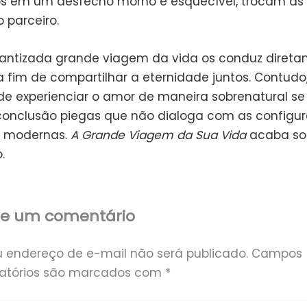
tos em um desfecho morno e esquecível, trocam as
 parceiro.
antizada grande viagem da vida os conduz diret
a fim de compartilhar a eternidade juntos. Contudo
de experienciar o amor de maneira sobrenatural se
nclusão piegas que não dialoga com as configu
 modernas.
A Grande Viagem da Sua Vida
acaba so
.
xe um comentário
u endereço de e-mail não será publicado.
Campos
gatórios são marcados com
*