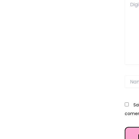
aqui...
Name
Sa
comen