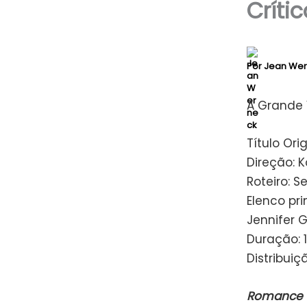
Críti
Por
Jean We
A Grande 
Título Ori
Direção: 
Roteiro: S
Elenco pri
Jennifer G
Duração: 
Distribuiç
Romance e