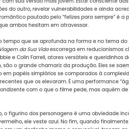
ar com sua versão mais jovem. Estar consciente das
ões do outro, revelar vulnerabilidades e ainda acre
omântico pautado pelo “felizes para sempre” é a p
que ambos hesitam em atravessar.
 tempo que se aprofunda na forma e no tema do
Viagem da Sua Vida
escorrega em reducionismos cl
bie e Colin Farrell, atores versáteis e queridinhos d
o, são o grande chamariz da produção. Eles se sae
 em papéis simplórios se comparados à complexi
 recentes que os elevaram. É uma performance “á
condizente com o que o filme pede, mas aquém de
o, o figurino dos personagens é uma obviedade in
 vermelho, ele veste azul. No fim, quando finalmen