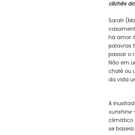
clichês d
Sarah (Mar
casament
há amor à
palavras 
passar o r
Não em u
chalé ou 
da vida u
A inusita
sunshine
—
climático
se baseia