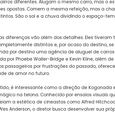
irros diferentes. Alugam o mesmo carro, mas o e
ões opostas. Comem a mesma refeição, mas a ch
tintos. São o sol e a chuva dividindo o espaço-te
s diferenças vão além dos detalhes. Eles tiveram t
ompletamente distintas e, por acaso do destino, se
enda por destino uma agência de aluguel de carros
 por Phoebe Waller-Bridge e Kevin Kline, além d
os passageiros por frustrações do passado, ofere
ade de amor no futuro.
tido, é interessante como a direção de Kogonada e
mágico na telona. Conhecido por ensaios visuais q
am a estética de cineastas como Alfred Hitchcock
 Wes Anderson, o diretor busca desenvolver sua próp