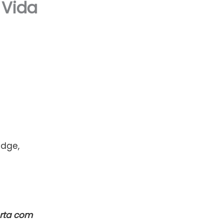
 Vida
idge,
orta com