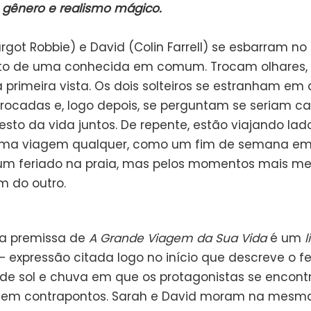
o gênero
e realismo mágico.
got Robbie) e David (Colin Farrell) se esbarram no
o de uma conhecida em comum. Trocam olhares,
 primeira vista. Os dois solteiros se estranham em
trocadas e, logo depois, se perguntam se seriam c
esto da vida juntos. De repente, estão viajando lado
ma viagem qualquer, como um fim de semana e
um feriado na praia, mas pelos momentos mais m
m do outro.
da premissa de
A Grande Viagem da Sua Vida
é um
l
 expressão citada logo no início que descreve o 
 de sol e chuva em que os protagonistas se encon
 em contrapontos. Sarah e David moram na mesma