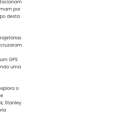
stacionam
amam por
mpo desta
rajetórias
 cruzaram.
e um GPS
cendo uma
xplora o
ue
, Stanley
ria