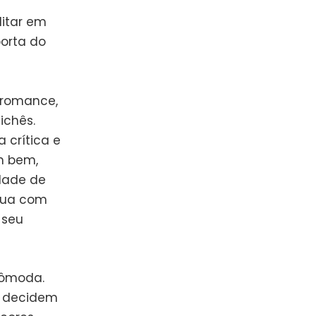
ditar em
orta do
 romance,
ichês.
a crítica e
m bem,
dade de
gua com
 seu
cômoda.
te decidem