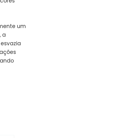
 cores
amente um
, a
 esvazia
rações
ando