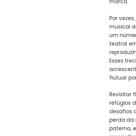
marca.
Por vezes
musical d
um número
teatral e
reproduzi
Esses trec
acrescent
flutuar po
Revisitar
refúgios d
desafios 
perda da 
paterna, 