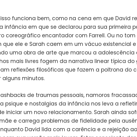
, isso funciona bem, como na cena em que David re
a infância em que se declarou para sua primeira p
 coreográfico encantador com Farrell. Ou no tom
m que ele e Sarah caem em um vácuo existencial
ndo uma obra de arte que marcou a adolescência 
hos mais livres fogem da narrativa linear típica do
am reflexões filosóficas que fazem a poltrona do 
r alguns minutos.
 flashbacks de traumas pessoais, namoros fracassa
a psique e nostalgias da infância nos leva a refleti
de iniciar um novo relacionamento. Sarah ainda so
mãe e carrega problemas de fidelidade pela ausê
enquanto David lida com a carência e a rejeição ao