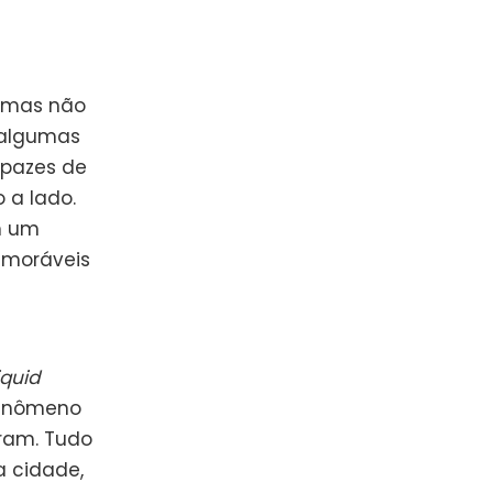
 mas não
 algumas
apazes de
 a lado.
m um
emoráveis
iquid
fenômeno
tram. Tudo
 cidade,