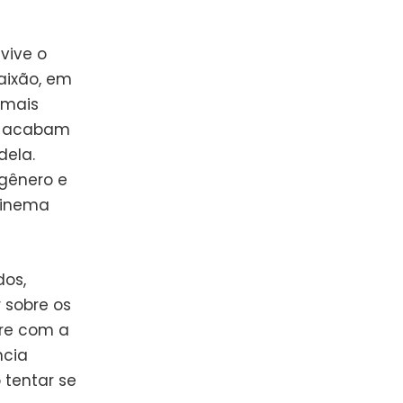
vive o
aixão, em
 mais
 e acabam
dela.
 gênero e
cinema
dos,
r sobre os
fre com a
ncia
 tentar se