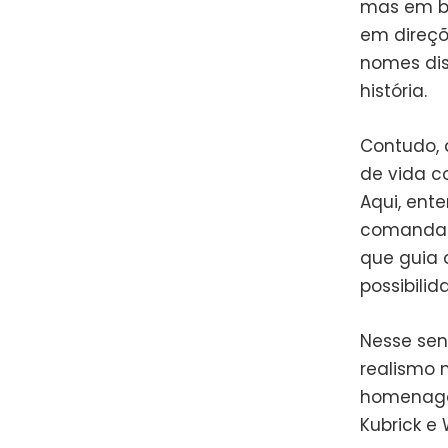
mas em ba
em direç
nomes dis
história.
Contudo, a
de vida c
Aqui, ent
comandada
que guia 
possibilid
Nesse sen
realismo 
homenagei
Kubrick e