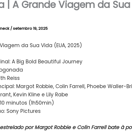
ca | A Grande Viagem da Sua
rneck
/
setembro 19, 2025
Viagem da Sua Vida (EUA, 2025)
ginal: A Big Bold Beautiful Journey
Kogonada
eth Reiss
ncipal: Margot Robbie, Colin Farrell, Phoebe Waller-Br
rant, Kevin Kline e Lily Rabe
110 minutos (1h50min)
ão: Sony Pictures
strelado por Margot Robbie e Colin Farrell bate à p