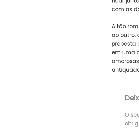
ficar jun
com as do
A tão rom
ao outro, 
proposta 
em uma co
amorosas
antiquado
Dei
O se
obri
Digite