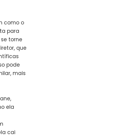
im como o
ta para
 se torne
retor, que
tíficas
sso pode
ilar, mais
ane,
o ela
ém
la cai