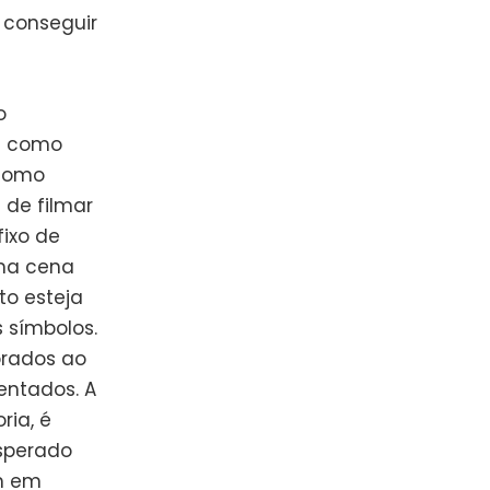
 conseguir
o
es como
 como
 de filmar
ixo de
ma cena
to esteja
s símbolos.
orados ao
entados. A
ria, é
sperado
am em