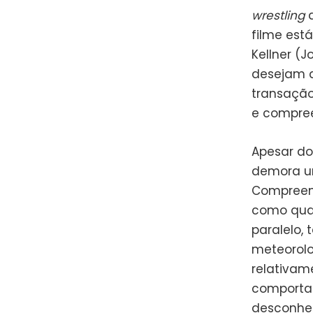
wrestling
q
filme est
Kellner (
desejam 
transação
e compree
Apesar do
demora um
Compreen
como qual
paralelo,
meteorolo
relativam
comportam
desconhec