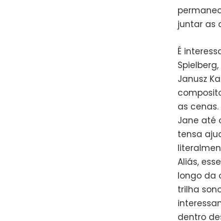
permanece
juntar as 
É interes
Spielberg
Janusz Ka
composito
as cenas.
Jane até 
tensa aju
literalmen
Aliás, es
longo da 
trilha so
interessa
dentro de