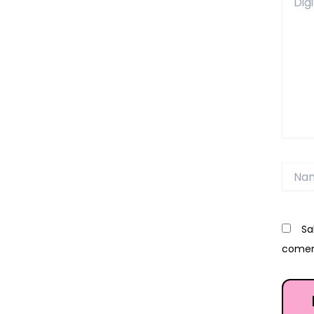
aqui...
Name
Sa
comen