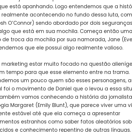
ue está apanhando. Logo entendemos que a histó
á realmente acontecendo no fundo dessa luta, com 
Josh O’Connor) sendo abordado por dois segurança
algo que está em sua mochila. Começa então um
 de troca da mochila por sua namorada, Jane (Eve
ndemos que ele possui algo realmente valioso.
 marketing estar muito focado na questão alieníg
 tempo para que esse elemento entre na trama.
demos um pouco quem são esses personagens, a
 foi o movimento de Daniel que o levou a essa sit
 também vamos conhecendo a história da jornalist
gia Margaret (Emily Blunt), que parece viver uma v
ente estável até que ela começa a apresentar
entos estranhos como saber fatos aleatórios sob
idos e conhecimento repentino de outras línguas. 