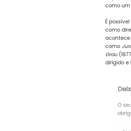
como um ó
É possíve
como dire
acontece 
como
Jur
Grau
(1977
dirigido 
Dei
O se
obri
Digite