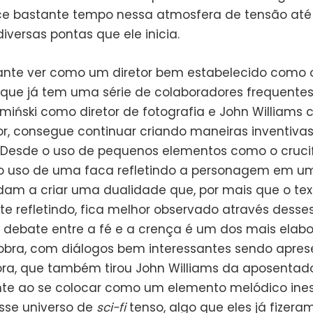
 bastante tempo nessa atmosfera de tensão até
diversas pontas que ele inicia.
sante ver como um diretor bem estabelecido como 
, que já tem uma série de colaboradores frequent
miński como diretor de fotografia e John Williams
r, consegue continuar criando maneiras inventivas
 Desde o uso de pequenos elementos como o crucif
o uso de uma faca refletindo a personagem em u
dam a criar uma dualidade que, por mais que o tex
te refletindo, fica melhor observado através desse
se debate entre a fé e a crença é um dos mais elab
obra, com diálogos bem interessantes sendo apres
nora, que também tirou John Williams da aposentado
nte ao se colocar como um elemento melódico ine
sse universo de
sci-fi
tenso, algo que eles já fizer