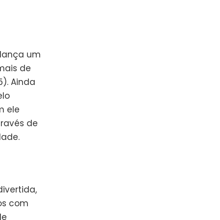
lança um
mais de
5). Ainda
elo
m ele
través de
dade.
ivertida,
os com
de