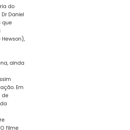
ria do
Dr Daniel
s que
a
 Hewson),
ena, ainda
ssim
uação. Em
a de
ida
re
O filme