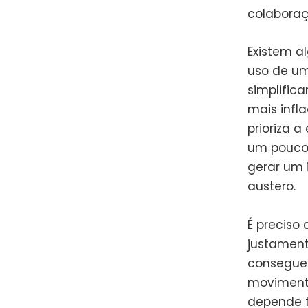
colaboraç
Existem a
uso de um
simplifica
mais infl
prioriza a
um pouco
gerar um 
austero.
É preciso
justament
consegue 
moviment
depende f