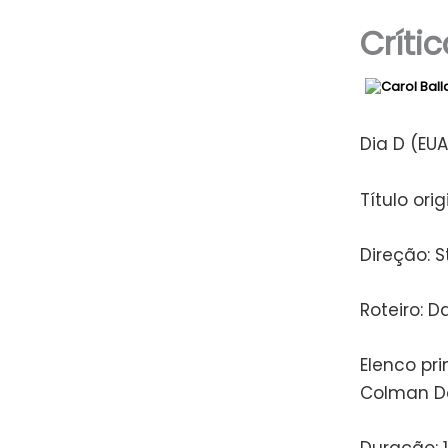
Crític
Dia D (EUA
Título ori
Direção: S
Roteiro: 
Elenco pri
Colman Do