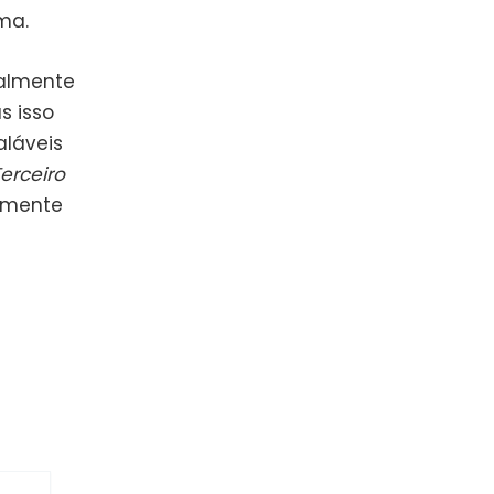
ma.
ualmente
s isso
aláveis
erceiro
lamente