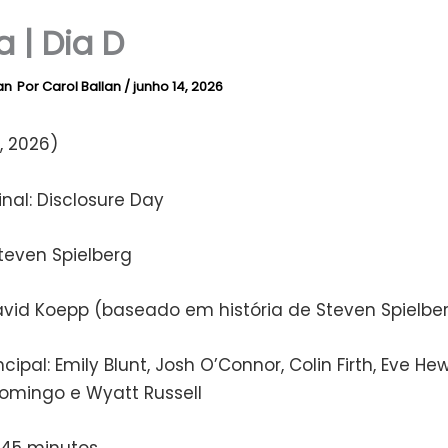
a | Dia D
Por
Carol Ballan
/
junho 14, 2026
, 2026)
ginal: Disclosure Day
teven Spielberg
David Koepp (baseado em história de Steven Spielbe
ncipal: Emily Blunt, Josh O’Connor, Colin Firth, Eve He
mingo e Wyatt Russell