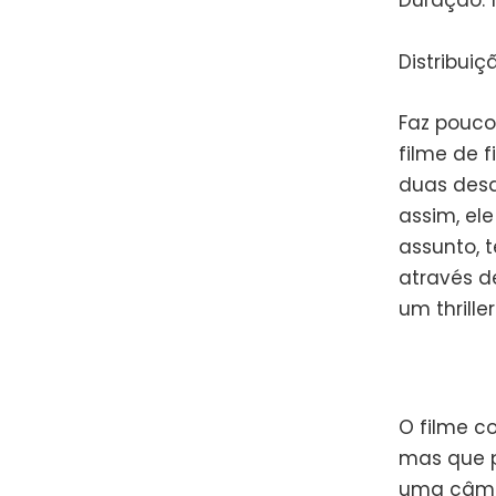
Duração: 
Distribuiç
Faz pouc
filme de f
duas desd
assim, el
assunto, 
através d
um thrill
O filme c
mas que 
uma câmer