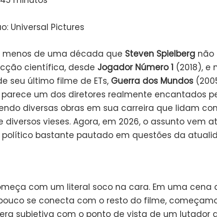
145 minutos
ão: Universal Pictures
o menos de uma década que
Steven Spielberg
não 
icção científica, desde
Jogador Número 1
(2018), e 
e seu último filme de ETs,
Guerra dos Mundos
(200
e parece um dos diretores realmente encantados p
tendo diversas obras em sua carreira que lidam co
e diversos vieses. Agora, em 2026, o assunto vem a
er político bastante pautado em questões da atuali
omeça com um literal soco na cara. Em uma cena d
pouco se conecta com o resto do filme, começam
a subjetiva com o ponto de vista de um lutador 