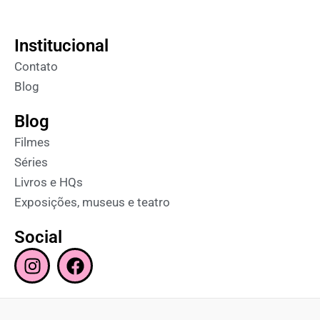
Institucional
Contato
Blog
Blog
Filmes
Séries
Livros e HQs
Exposições, museus e teatro
Social
I
F
n
a
s
c
t
e