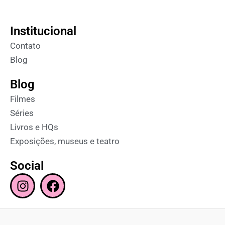
Institucional
Contato
Blog
Blog
Filmes
Séries
Livros e HQs
Exposições, museus e teatro
Social
I
F
n
a
s
c
t
e