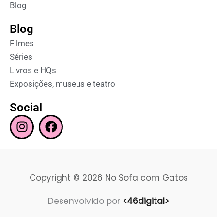
Blog
Blog
Filmes
Séries
Livros e HQs
Exposições, museus e teatro
Social
I
F
n
a
s
c
t
e
a
b
Copyright © 2026 No Sofa com Gatos
g
o
r
o
Desenvolvido por
<46digital>
a
k