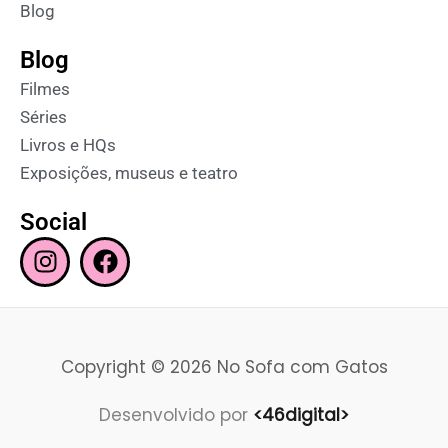
Blog
Blog
Filmes
Séries
Livros e HQs
Exposições, museus e teatro
Social
I
F
n
a
s
c
t
e
a
b
Copyright © 2026 No Sofa com Gatos
g
o
r
o
Desenvolvido por
<46digital>
a
k