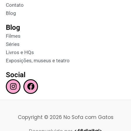
Contato
Blog
Blog
Filmes
Séries
Livros e HQs
Exposições, museus e teatro
Social
I
F
n
a
s
c
t
e
a
b
Copyright © 2026 No Sofa com Gatos
g
o
r
o