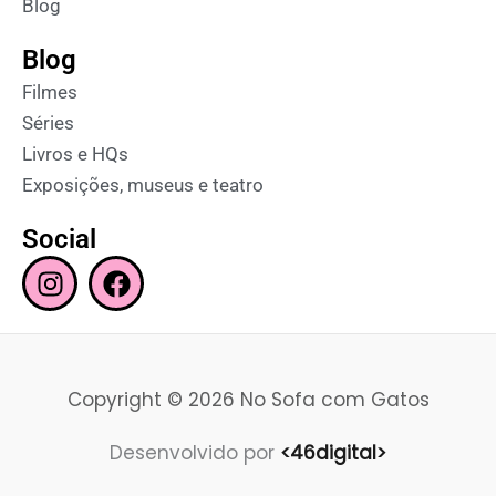
Blog
Blog
Filmes
Séries
Livros e HQs
Exposições, museus e teatro
Social
I
F
n
a
s
c
t
e
a
b
Copyright © 2026 No Sofa com Gatos
g
o
r
o
Desenvolvido por
<46digital>
a
k
m