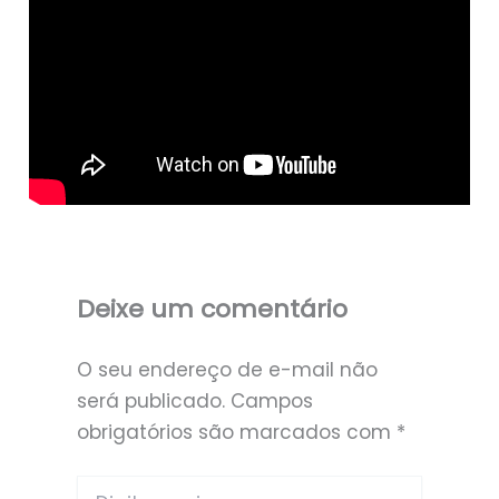
Deixe um comentário
O seu endereço de e-mail não
será publicado.
Campos
obrigatórios são marcados com
*
Digite