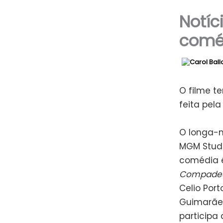
Notíc
coméd
O filme t
feita pela
O longa-
MGM Studi
comédia é 
Compadec
Celio Port
Guimarãe
participa 