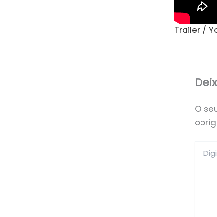
Trailer / 
Dei
O se
obri
Digite
aqui...