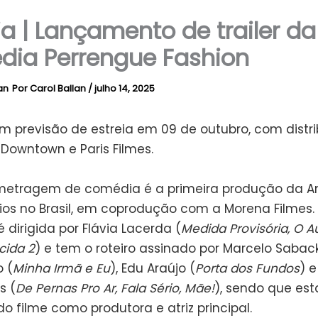
ia | Lançamento de trailer da
ia Perrengue Fashion
Por
Carol Ballan
/
julho 14, 2025
em previsão de estreia em 09 de outubro, com distr
 Downtown e Paris Filmes.
metragem de comédia é a primeira produção da 
os no Brasil, em coprodução com a Morena Filmes.
dirigida por Flávia Lacerda (
Medida Provisória, O A
ida 2
) e tem o roteiro assinado por Marcelo Saback
o (
Minha Irmã e Eu
), Edu Araújo (
Porta dos Fundos
) e
s (
De Pernas Pro Ar, Fala Sério, Mãe!
), sendo que e
do filme como produtora e atriz principal.