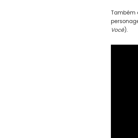
Também es
persona
Você
).