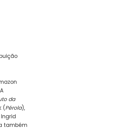
ibuição
Amazon
 A
uto da
 (
Pérola
),
 Ingrid
sta também