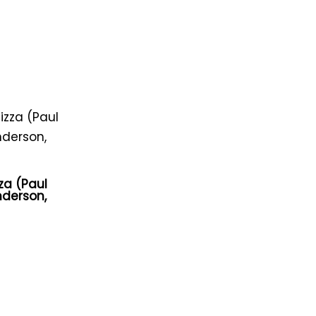
zza (Paul
derson,