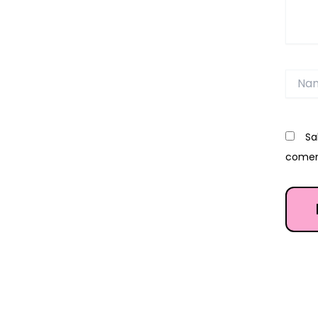
Name
Sa
comen