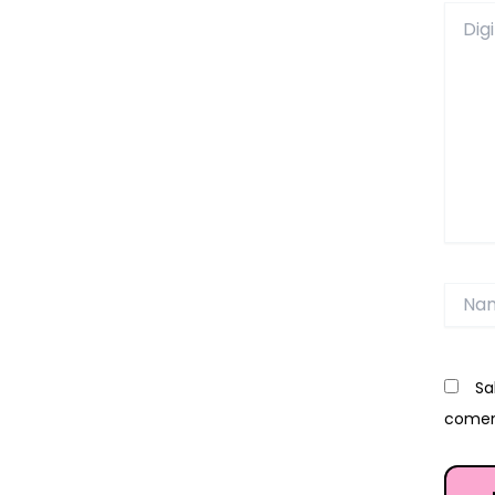
Digite
aqui...
Name
Sa
comen