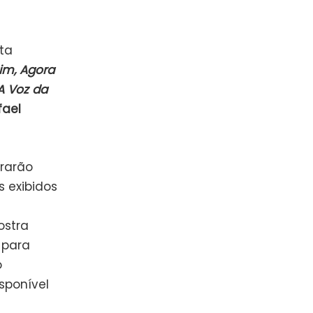
ta
im, Agora
A Voz da
fael
grarão
s exibidos
ostra
 para
o
sponível