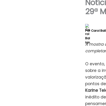
Notíc
29ª M
Por
Carol Bal
A mostra 
completam
O evento,
sobre a i
valorizaç
pontos de 
Karine Tel
inédito de
pensament