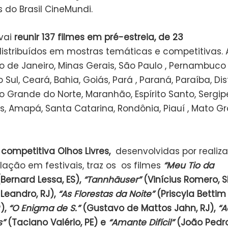
 do Brasil CineMundi.
vai
reunir 137 filmes em pré-estreia, de 23
istribuídos em mostras temáticas e competitivas. 
 de Janeiro, Minas Gerais, São Paulo , Pernambuco ,
Sul, Ceará, Bahia, Goiás, Pará , Paraná, Paraíba, Dist
io Grande do Norte, Maranhão, Espírito Santo, Sergip
 Amapá, Santa Catarina, Rondônia, Piauí , Mato G
competitiva Olhos Livres,
desenvolvidas por realiz
lação em festivais, traz os os filmes
“Meu Tio da
Bernard Lessa, ES),
“Tannhäuser”
(Vinícius Romero, S
Leandro, RJ),
“As Florestas da Noite”
(Priscyla Bettim
),
“O Enigma de S.”
(Gustavo de Mattos Jahn, RJ),
“A
s”
(Taciano Valério, PE) e
“Amante Difícil”
(João Pedro 