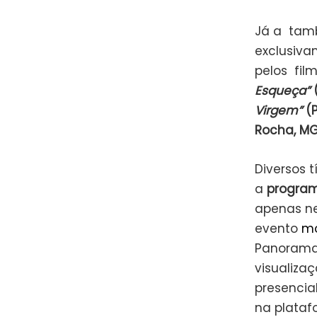
Já a tam
exclusiv
pelos fil
Esqueça”
(
Virgem”
(P
Rocha, M
Diversos 
a
program
apenas ne
evento
mo
Panorama 
visualiza
presencia
na plata