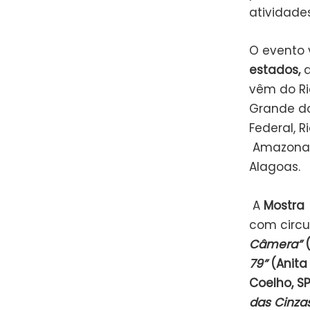
atividades
O evento 
estados,
d
vêm do Rio
Grande do 
Federal, R
Amazonas,
Alagoas.
A
Mostra 
com circu
Câmera”
(
79”
(Anita 
Coelho, SP
das Cinza