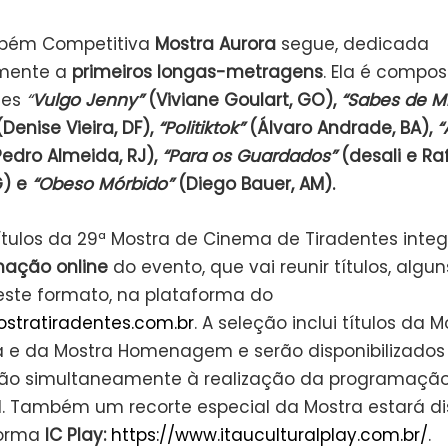
bém Competitiva
Mostra Aurora
segue, dedicada
amente a
primeiros longas-metragens
. Ela é compos
mes
“
Vulgo Jenny”
(Viviane Goulart, GO),
“Sabes de M
Denise Vieira, DF),
“Politiktok”
(Álvaro Andrade, BA),
“
edro Almeida, RJ),
“Para os Guardados”
(desali e Ra
G) e
“Obeso Mórbido”
(Diego Bauer, AM).
títulos da 29ª Mostra de Cinema de Tiradentes inte
ação online
do evento, que vai reunir títulos, algun
ste formato, na plataforma do
stratiradentes.com.br
. A seleção inclui títulos da M
e da Mostra Homenagem e serão disponibilizados
ção simultaneamente à realização da programaçã
l. Também um recorte especial da Mostra estará di
forma
IC Play:
https://www.itauculturalplay.com.br/
.