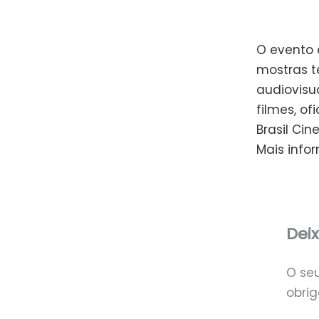
O evento e
mostras t
audiovisu
filmes, o
Brasil Ci
Mais inf
Dei
O se
obri