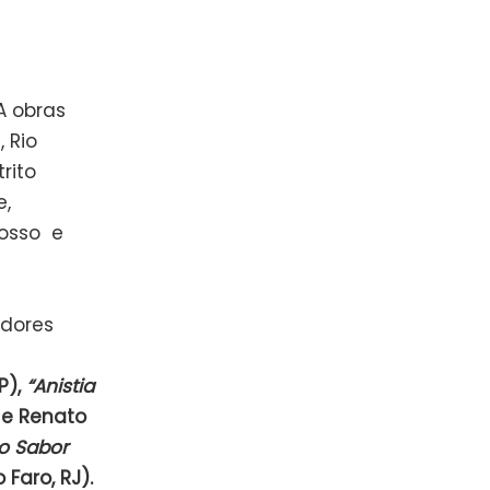
A obras
 Rio
rito
e,
rosso e
adores
P),
“Anistia
 e Renato
o Sabor
Faro, RJ).