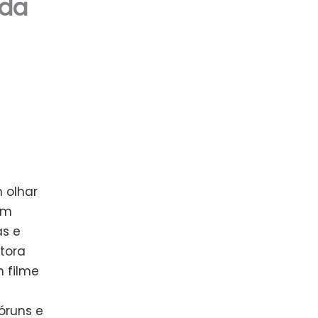
 da
m olhar
om
as e
etora
 filme
óruns e