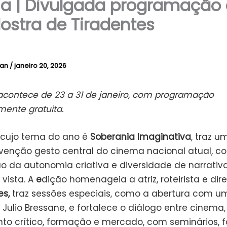
ia | Divulgada programação
ostra de Tiradentes
lan
/
janeiro 20, 2026
acontece de 23 a 31 de janeiro, com programação
ente gratuita.
 cujo tema do ano é
Soberania Imaginativa
, traz u
nvenção gesto central do cinema nacional atual, c
ão da autonomia criativa e diversidade de narrativ
vista. A
e
dição homenageia a atriz, roteirista e dir
es,
traz sessões especiais, como a abertura com um
 Julio Bressane, e fortalece o diálogo entre cinema,
o crítico, formação e mercado, com seminários, f