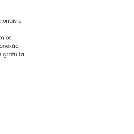
cionais e
o
om os
Conexão
 gratuita.