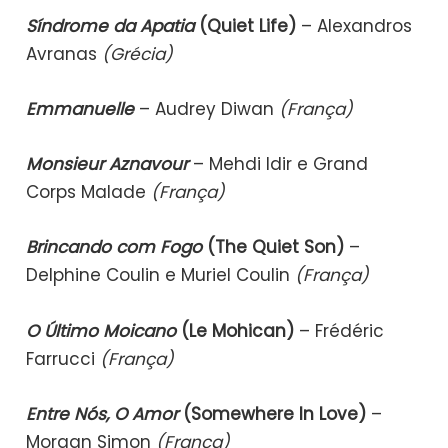
Síndrome da Apatia
(Quiet Life)
– Alexandros
Avranas
(Grécia)
Emmanuelle
– Audrey Diwan
(França)
Monsieur Aznavour
– Mehdi Idir e Grand
Corps Malade
(França)
Brincando com Fogo
(The Quiet Son)
–
Delphine Coulin e Muriel Coulin
(França)
O Último Moicano
(Le Mohican)
– Frédéric
Farrucci
(França)
Entre Nós, O Amor
(Somewhere In Love)
–
Morgan Simon
(França)