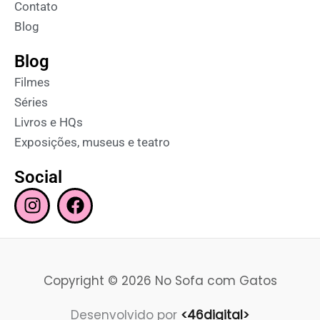
Contato
Blog
Blog
Filmes
Séries
Livros e HQs
Exposições, museus e teatro
Social
I
F
n
a
s
c
t
e
a
b
Copyright © 2026 No Sofa com Gatos
g
o
r
o
Desenvolvido por
<46digital>