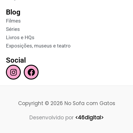
Blog
Filmes
Séries
Livros e HQs
Exposições, museus e teatro
Social
I
F
n
a
s
c
t
e
a
b
Copyright © 2026 No Sofa com Gatos
g
o
r
o
Desenvolvido por
<46digital>
a
k
m