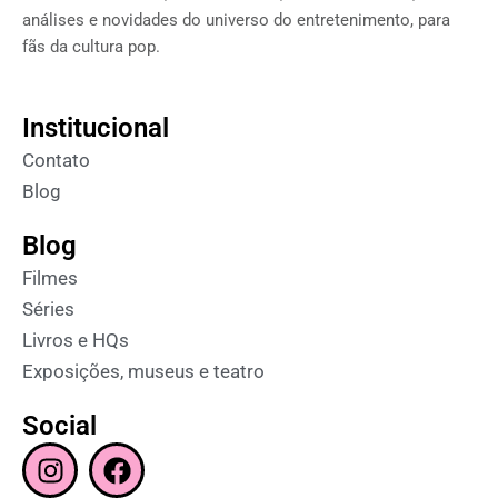
análises e novidades do universo do entretenimento, para
fãs da cultura pop.
Institucional
Contato
Blog
Blog
Filmes
Séries
Livros e HQs
Exposições, museus e teatro
Social
I
F
n
a