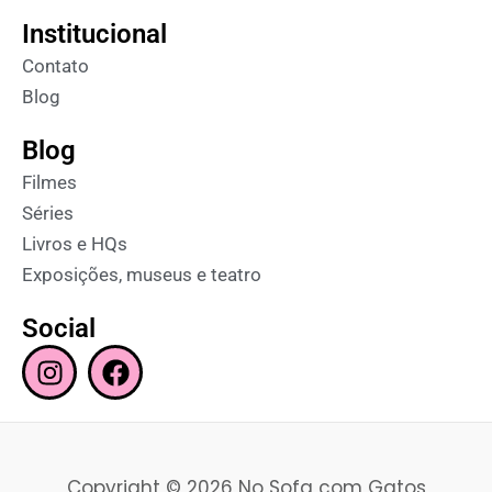
Institucional
Contato
Blog
Blog
Filmes
Séries
Livros e HQs
Exposições, museus e teatro
Social
I
F
n
a
s
c
t
e
a
b
Copyright © 2026 No Sofa com Gatos