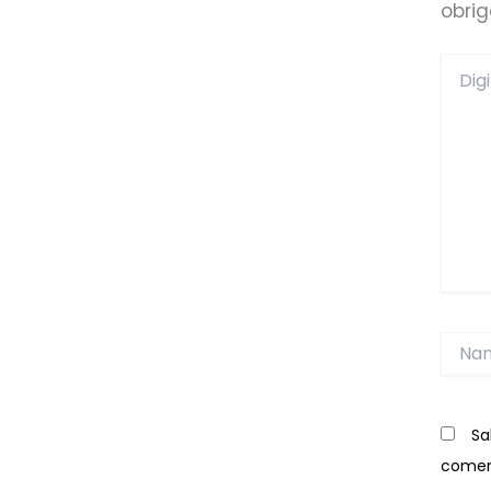
obri
Digite
aqui...
Name
Sa
comen