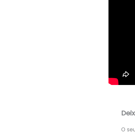
Dei
O se