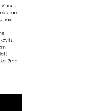
 vínculo
moldaram
inais.
ane
ovitz,
com
Matt
tka, Brad