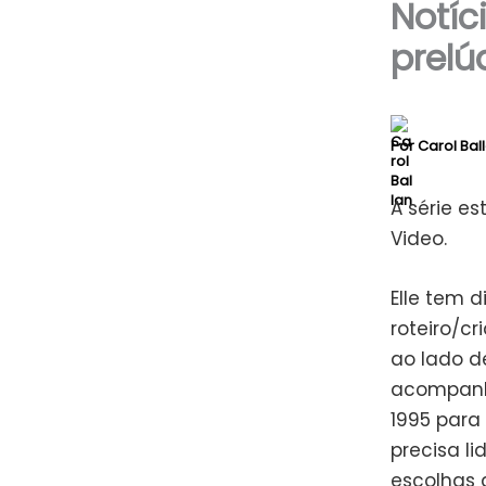
Notíci
prelú
Por
Carol Bal
A série es
Video.
Elle tem d
roteiro/c
ao lado de
acompanha
1995 para
precisa l
escolhas 