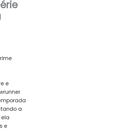
série
a
Prime
re e
owrunner
 temporada
ltando a
 ela
s e
a