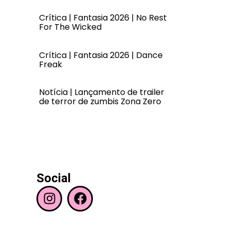
Crítica | Fantasia 2026 | No Rest
For The Wicked
Crítica | Fantasia 2026 | Dance
Freak
Notícia | Lançamento de trailer
de terror de zumbis Zona Zero
Social
I
F
n
a
s
c