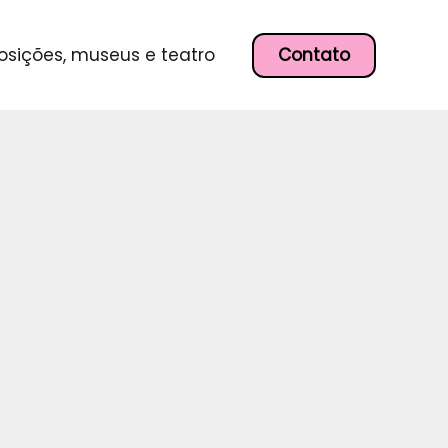
P
e
s
Contato
osições, museus e teatro
q
u
i
s
a
r