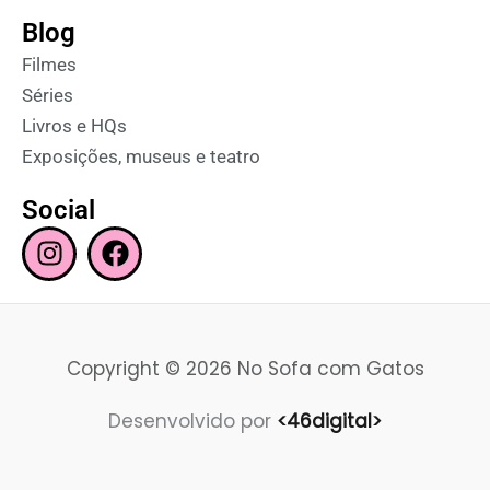
Blog
Filmes
Séries
Livros e HQs
Exposições, museus e teatro
Social
I
F
n
a
s
c
t
e
a
b
Copyright © 2026 No Sofa com Gatos
g
o
r
o
Desenvolvido por
<46digital>
a
k
m