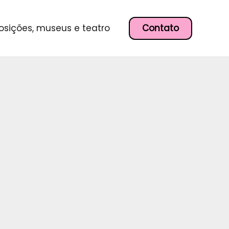
P
e
s
Contato
osições, museus e teatro
q
u
i
s
a
r