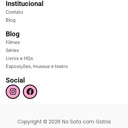
Institucional
Contato
Blog
Blog
Filmes
Séries
Livros e HQs
Exposições, museus e teatro
Social
I
F
n
a
s
c
t
e
a
b
Copyright © 2026 No Sofa com Gatos
g
o