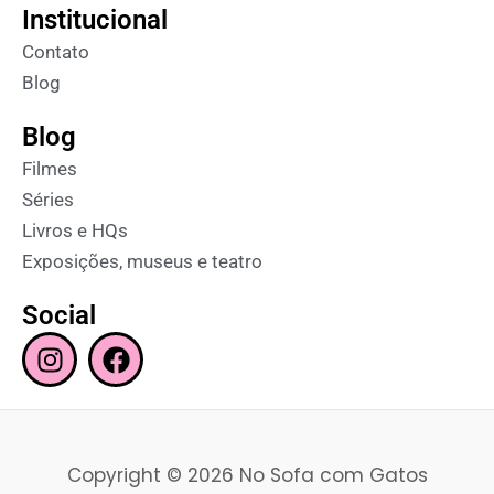
Institucional
Contato
Blog
Blog
Filmes
Séries
Livros e HQs
Exposições, museus e teatro
Social
I
F
n
a
s
c
t
e
a
b
Copyright © 2026 No Sofa com Gatos
g
o