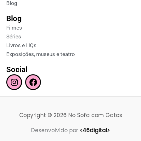
Blog
Blog
Filmes
Séries
Livros e HQs
Exposições, museus e teatro
Social
I
F
n
a
s
c
t
e
a
b
Copyright © 2026 No Sofa com Gatos
g
o
r
o
Desenvolvido por
<46digital>
a
k
m