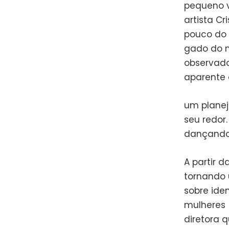
pequeno v
artista C
pouco do 
gado do m
observado
aparente 
um planej
seu redor
dançando 
A partir 
tornando 
sobre ide
mulheres 
diretora q