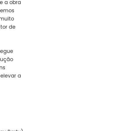
e a obra
semos
muito
tor de
segue
ecução
ns
elevar a