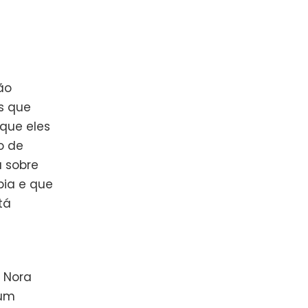
ão
s que
que eles
o de
 sobre
ia e que
tá
, Nora
 um