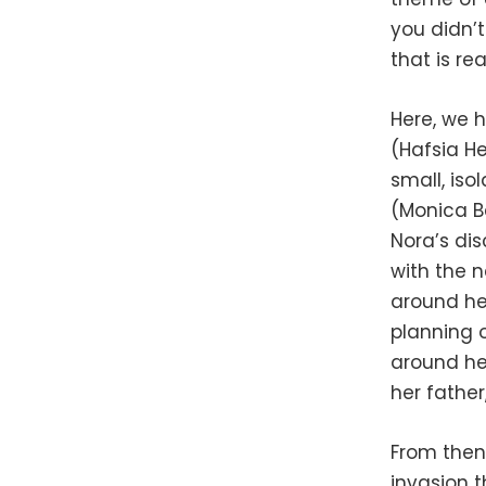
you didn’
that is re
Here, we h
(Hafsia He
small, iso
(Monica Be
Nora’s dis
with the n
around her
planning o
around he
her father
From then
invasion t