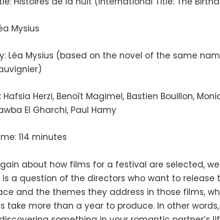
tle: Histoires de la nuit (International Title: The Birth
Léa Mysius
y: Léa Mysius (based on the novel of the same nam
auvignier)
 Hafsia Herzi, Benoît Magimel, Bastien Bouillon, Moni
Tawba El Gharchi, Paul Hamy
ime: 114 minutes
gain about how films for a festival are selected, w
 is a question of the directors who want to release t
pace and the themes they address in those films, wh
 take more than a year to produce. In other words,
iscovering something in your romantic partner’s lif