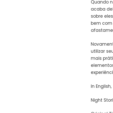
Quando no
acaba de
sobre ele
bem com u
afastamen
Novamente
utilizar s
mais prát
elementos
experiênc
In English
Night Stor