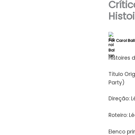
Críti
Histoi
Por
Carol Bal
Histoires 
Título Orig
Party)
Direção: L
Roteiro: 
Elenco pri