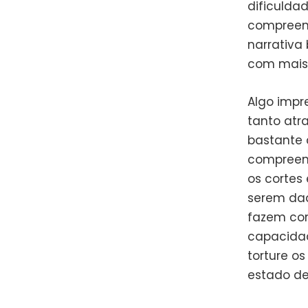
dificulda
compreens
narrativa
com mais 
Algo impr
tanto atr
bastante 
compreend
os cortes
serem dad
fazem com
capacida
torture o
estado de