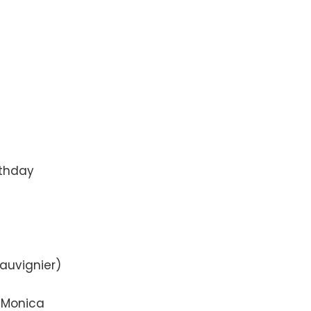
irthday
auvignier)
, Monica