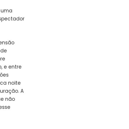
e uma
espectador
tensão
nde
re
, e entre
ções
ca noite
uração. A
e não
esse