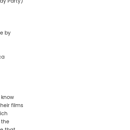
day Party)
e by
ca
e know
heir films
ich
 the
e that