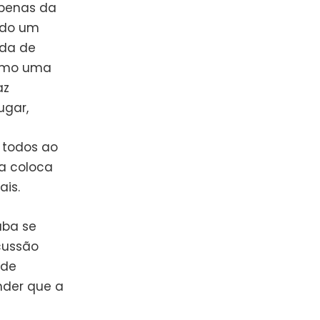
apenas da
ndo um
nda de
como uma
az
ugar,
 todos ao
a coloca
ais.
aba se
cussão
 de
nder que a