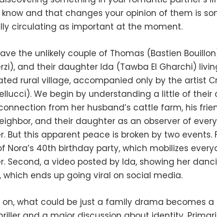
t know and that changes your opinion of them is s
ally circulating as important at the moment.
ave the unlikely couple of Thomas (Bastien Bouillon
rzi), and their daughter Ida (Tawba El Gharchi) livin
lated rural village, accompanied only by the artist Cr
llucci). We begin by understanding a little of their da
connection from her husband’s cattle farm, his frie
eighbor, and their daughter as an observer of ever
. But this apparent peace is broken by two events. Fi
f Nora’s 40th birthday party, which mobilizes ever
r. Second, a video posted by Ida, showing her danc
, which ends up going viral on social media.
 on, what could be just a family drama becomes 
hriller and a major discussion about identity. Primar