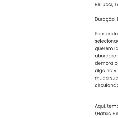
Bellucci, 
Duração: 
Pensando 
seleciona
querem la
abordaram
demora pa
algo na v
muda sua 
circuland
Aqui, tem
(Hafsia H