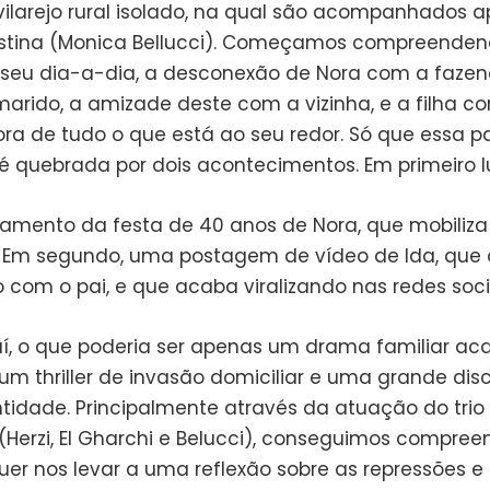
ilarejo rural isolado, na qual são acompanhados 
ristina (Monica Bellucci). Começamos compreende
seu dia-a-dia, a desconexão de Nora com a faze
arido, a amizade deste com a vizinha, e a filha 
ra de tudo o que está ao seu redor. Só que essa p
é quebrada por dois acontecimentos. Em primeiro l
amento da festa de 40 anos de Nora, que mobiliza
. Em segundo, uma postagem de vídeo de Ida, que 
com o pai, e que acaba viralizando nas redes soci
daí, o que poderia ser apenas um drama familiar ac
um thriller de invasão domiciliar e uma grande dis
ntidade. Principalmente através da atuação do trio
(Herzi, El Gharchi e Belucci), conseguimos compree
uer nos levar a uma reflexão sobre as repressões e