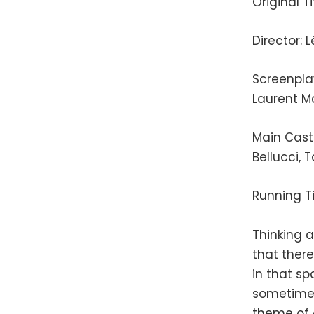
Original Ti
Director: 
Screenpla
Laurent M
Main Cast:
Bellucci, 
Running T
Thinking a
that there
in that s
sometimes
theme of d