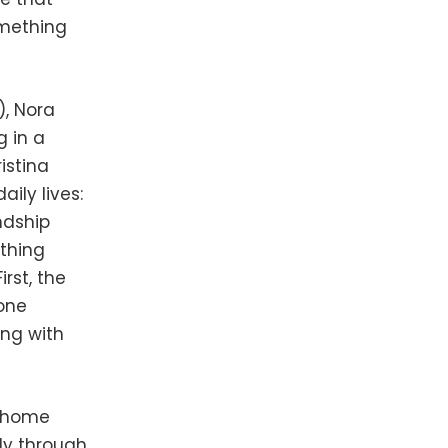
omething
), Nora
g in a
istina
ily lives:
ndship
ything
rst, the
yone
ing with
a home
ily through