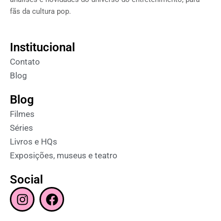
fãs da cultura pop.
Institucional
Contato
Blog
Blog
Filmes
Séries
Livros e HQs
Exposições, museus e teatro
Social
I
F
n
a
s
c