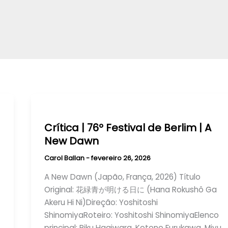
Crítica | 76º Festival de Berlim | A
New Dawn
Carol Ballan
-
fevereiro 26, 2026
A New Dawn (Japão, França, 2026) Título
Original: 花緑青が明ける日に (Hana Rokushô Ga
Akeru Hi Ni)Direção: Yoshitoshi
ShinomiyaRoteiro: Yoshitoshi ShinomiyaElenco
principal: Riku Hagiwara, Kotone Furukawa, Miyu