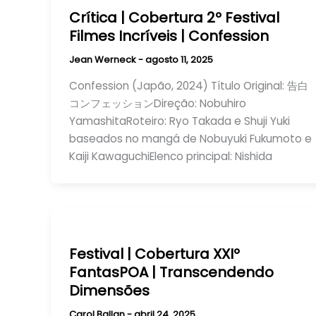
Crítica | Cobertura 2º Festival
Filmes Incríveis | Confession
Jean Werneck
-
agosto 11, 2025
Confession (Japão, 2024) Título Original: 告白
コンフェッションDireção: Nobuhiro
YamashitaRoteiro: Ryo Takada e Shuji Yuki
baseados no mangá de Nobuyuki Fukumoto e
Kaiji KawaguchiElenco principal: Nishida
Festival | Cobertura XXIº
FantasPOA | Transcendendo
Dimensões
Carol Ballan
-
abril 24, 2025