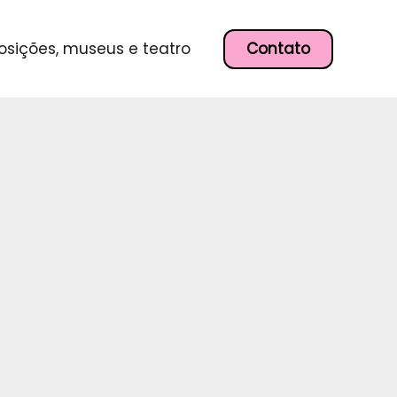
P
e
s
Contato
osições, museus e teatro
q
u
i
s
a
r