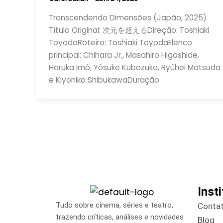
Transcendendo Dimensões (Japão, 2025)
Título Original: 次元を超えるDireção: Toshiaki
ToyodaRoteiro: Toshiaki ToyodaElenco
principal: Chihara Jr., Masahiro Higashide,
Haruka Imô, Yôsuke Kubozuka, Ryûhei Matsuda
e Kiyohiko ShibukawaDuração:
Inst
Tudo sobre cinema, séries e teatro,
Conta
trazendo críticas, análises e novidades
Blog