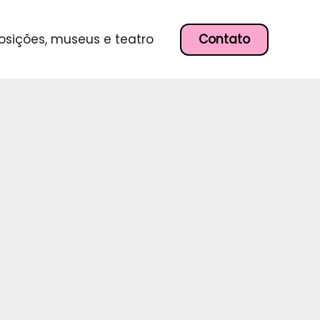
P
e
s
Contato
osições, museus e teatro
q
u
i
s
a
r