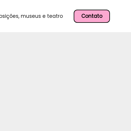
P
e
s
Contato
osições, museus e teatro
q
u
i
s
a
r