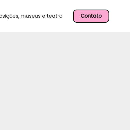
P
e
s
Contato
osições, museus e teatro
q
u
i
s
a
r