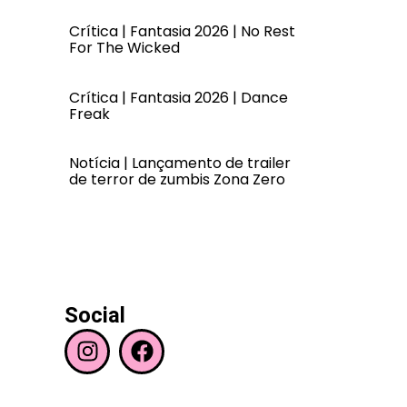
Crítica | Fantasia 2026 | No Rest
For The Wicked
Crítica | Fantasia 2026 | Dance
Freak
Notícia | Lançamento de trailer
de terror de zumbis Zona Zero
Social
I
F
n
a
s
c