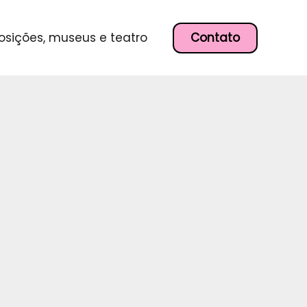
P
e
s
Contato
osições, museus e teatro
q
u
i
s
a
r