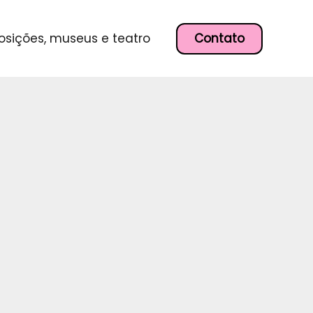
P
e
s
Contato
osições, museus e teatro
q
u
i
s
a
r