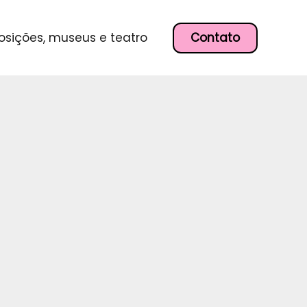
P
e
s
Contato
osições, museus e teatro
q
u
i
s
a
r