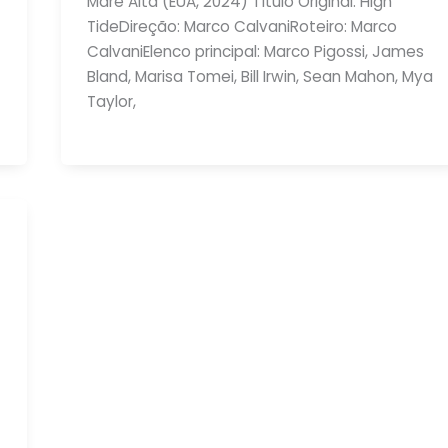
Maré Alta (EUA, 2024) Título Original: High
TideDireção: Marco CalvaniRoteiro: Marco
CalvaniElenco principal: Marco Pigossi, James
Bland, Marisa Tomei, Bill Irwin, Sean Mahon, Mya
Taylor,