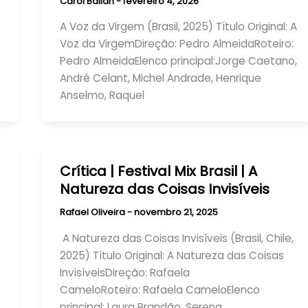
Carol Ballan
-
fevereiro 4, 2026
A Voz da Virgem (Brasil, 2025) Título Original: A
Voz da VirgemDireção: Pedro AlmeidaRoteiro:
Pedro Almeida​Elenco principal:Jorge Caetano,
André Celant, Michel Andrade, Henrique
Anselmo, Raquel
Crítica | Festival Mix Brasil | A
Natureza das Coisas Invisíveis
Rafael Oliveira
-
novembro 21, 2025
A Natureza das Coisas Invisíveis (Brasil, Chile,
2025) Título Original: A Natureza das Coisas
InvisíveisDireção: Rafaela
CameloRoteiro: Rafaela CameloElenco
principal: Laura Brandão, Serena,