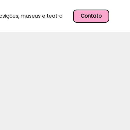
P
e
s
Contato
osições, museus e teatro
q
u
i
s
a
r