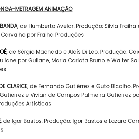
ONGA-METRAGEM ANIMAÇÃO
 BANDA
, de Humberto Avelar. Produção: Silvia Fraiha 
 Carvalho por Fraiha Produções
NOÉ
,
de Sérgio Machado e Aloís Di Leo. Produção: Cai
llane por Gullane, Maria Carlota Bruno e Walter Sal
mes
E CLARICE
, de Fernando Gutiérrez e Guto Bicalho. P
Gutiérrez e Vivian de Campos Palmeira Gutiérrez p
roduções Artísticas
E
,
de Igor Bastos. Produção: Igor Bastos e Lazaro Cam
as