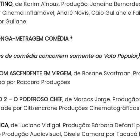
STINO
, de Karim Aïnouz. Produção: Janaína Bernarde
r Cinema Inflamável, André Novis, Caio Gullane e F
or Gullane
ONGA-METRAGEM COMÉDIA *
mes de comédia concorrem somente ao Voto Popular)
OM ASCENDENTE EM VIRGEM
, de Rosane Svartman. Pr
ssa por Raccord Produções
 2 – O PODEROSO CHEF
, de Marcos Jorge. Produção
dade por Citizencrane Produções Cinematográficas
NCA
, de Luciano Vidigal. Produção: Bárbara Defanti p
 Produção Audiovisual, Gisele Camara por Tacacá F