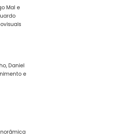
go Mal e
duardo
ovisuais
ho, Daniel
tenimento e
anorâmica