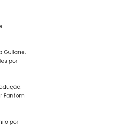
e
o Gullane,
les por
rodução:
or Fantom
ilo por