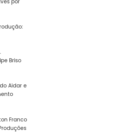
lves por
Produção:
.
pe Briso
rdo Aidar e
mento
lton Franco
 Produções