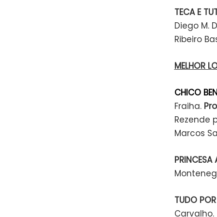
TECA E TUT
Diego M. 
Ribeiro B
MELHOR L
CHICO BEN
Fraiha.
Pr
Rezende po
Marcos Sa
PRINCESA
Montenegr
TUDO POR 
Carvalho.