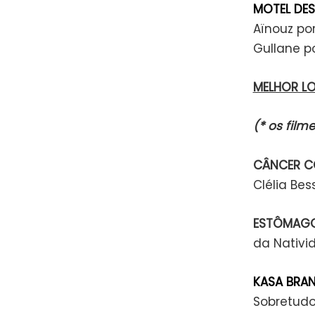
MOTEL DE
Aïnouz po
Gullane p
MELHOR L
(* os fil
CÂNCER C
Clélia Be
ESTÔMAGO
da Nativi
KASA BRA
Sobretudo