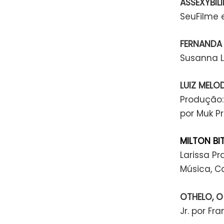
ASSEXYBIL
SeuFilme e
FERNANDA
Susanna L
LUIZ MELO
Produção: 
por Muk P
MILTON B
Larissa P
Música, C
OTHELO, 
Jr. por Fr