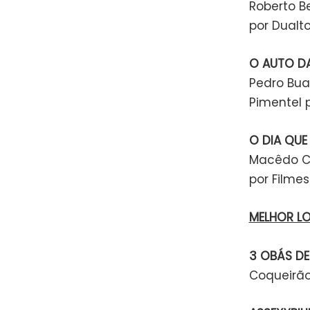
Roberto Be
por Dualt
O AUTO D
Pedro Bua
Pimentel 
O DIA QUE
Macêdo Cor
por Filmes
MELHOR L
3 OBÁS D
Coqueirão