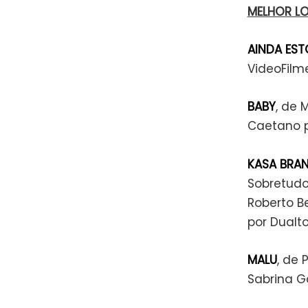
MELHOR L
AINDA EST
VideoFilme
BABY
, de 
Caetano p
KASA BRA
Sobretudo
Roberto Be
por Dualt
MALU
, de 
Sabrina Ga