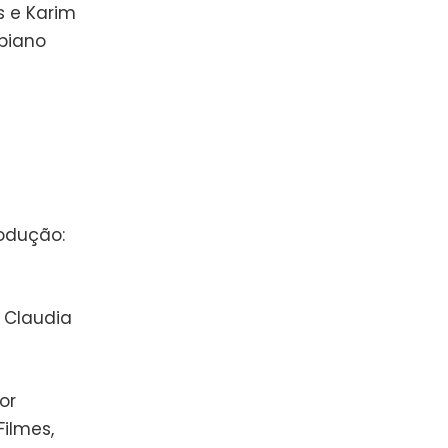
s e Karim
abiano
odução:
: Claudia
or
ilmes,