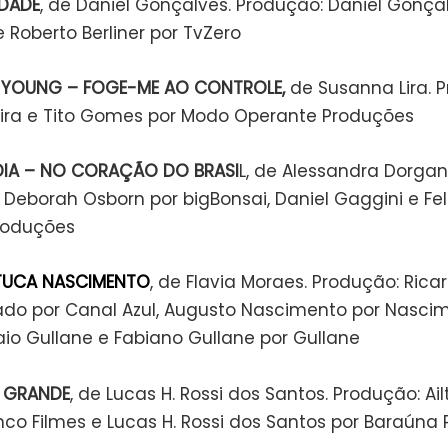
IDADE
, de Daniel Gonçalves. Produção: Daniel Gonça
 Roberto Berliner por TvZero
 YOUNG – FOGE-ME AO CONTROLE,
de Susanna Lira. 
ira e Tito Gomes por Modo Operante Produções
DIA – NO CORAÇÃO DO BRASI
L, de Alessandra Dorgan
Deborah Osborn por bigBonsai, Daniel Gaggini e Feli
roduções
ITUCA NASCIMENTO
, de Flavia Moraes. Produção: Rica
rado por Canal Azul, Augusto Nascimento por Nasci
aio Gullane e Fabiano Gullane por Gullane
O GRANDE
, de Lucas H. Rossi dos Santos. Produção: Ai
anco Filmes e Lucas H. Rossi dos Santos por Baraúna