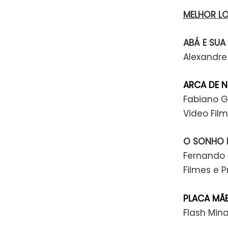
MELHOR L
ABÁ E SUA
Alexandre
ARCA DE 
Fabiano Gu
Video Fil
O SONHO D
Fernando 
Filmes e P
PLACA MÃ
Flash Min