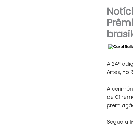
Notíc
Prêmi
brasil
A 24ª edi
Artes, no 
A cerimôn
de Cinema
premiação
Segue a l