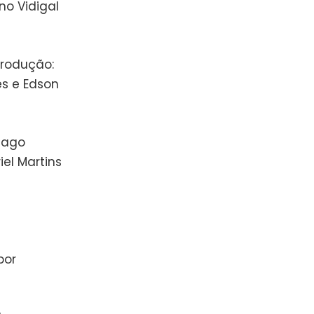
no Vidigal
Produção:
es e Edson
hiago
iel Martins
por