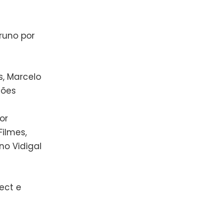
Bruno por
s, Marcelo
ções
or
ilmes,
no Vidigal
ject e