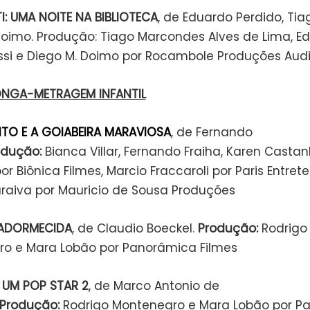
I: UMA NOITE NA BIBLIOTECA
, de Eduardo Perdido, Tia
Doimo. Produção: Tiago Marcondes Alves de Lima, E
assi e Diego M. Doimo por Rocambole Produções Audi
ONGA-METRAGEM INFANTIL
TO E A GOIABEIRA MARAVIOSA
, de Fernando
odução:
Bianca Villar, Fernando Fraiha, Karen Castan
r Biônica Filmes, Marcio Fraccaroli por Paris Entre
raiva por Mauricio de Sousa Produções
 ADORMECIDA
, de Claudio Boeckel.
Produção:
Rodrigo
o e Mara Lobão por Panorâmica Filmes
UM POP STAR 2
, de Marco Antonio de
Produção:
Rodrigo Montenegro e Mara Lobão por P