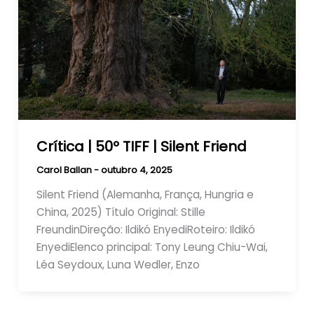
Crítica | 50º TIFF | Silent Friend
Carol Ballan
-
outubro 4, 2025
Silent Friend (Alemanha, França, Hungria e
China, 2025) Título Original: Stille
FreundinDireção: Ildikó EnyediRoteiro: Ildikó
EnyediElenco principal: Tony Leung Chiu-Wai,
Léa Seydoux, Luna Wedler, Enzo