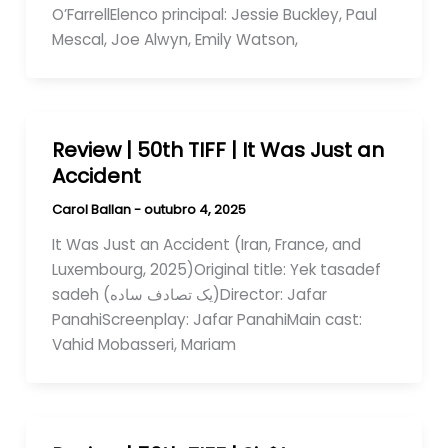
O’FarrellElenco principal: Jessie Buckley, Paul
Mescal, Joe Alwyn, Emily Watson,
Review | 50th TIFF | It Was Just an
Accident
Carol Ballan
-
outubro 4, 2025
It Was Just an Accident (Iran, France, and
Luxembourg, 2025)Original title: Yek tasadef
sadeh (یک تصادف ساده)Director: Jafar
PanahiScreenplay: Jafar PanahiMain cast:
Vahid Mobasseri, Mariam