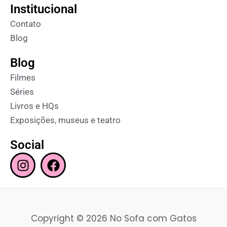
Institucional
Contato
Blog
Blog
Filmes
Séries
Livros e HQs
Exposições, museus e teatro
Social
I
F
n
a
s
c
t
e
a
b
Copyright © 2026 No Sofa com Gatos
g
o