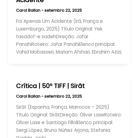
Acidente
Carol Ballan
-
setembro 22, 2025
Foi Apenas Um Acidente (Irã, França e
Luxemburgo, 2025) Título Original: Yek
tasadof-e sadehDireção: Jafar
PanahiRoteiro: Jafar PanahiElenco principal:
Vahid Mobasseri, Mariam Afshari, Ebrahim Azizi,
Crítica | 50º TIFF | Sirât
Carol Ballan
-
setembro 22, 2025
Sirât (Espanha, França, Marrocos – 2025)
Título Original: SirâtDireção: Óliver LaxeRoteiro:
Óliver Laxe e Santiago FillolElenco principal:
Sergi López, Bruno Núñez Arjona, Stefania
Gadda, Jade