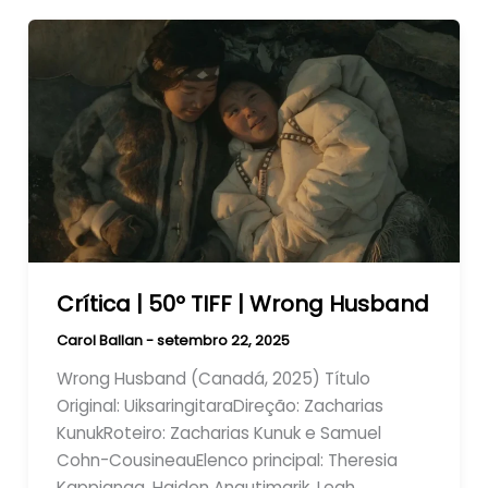
Crítica | 50º TIFF | Wrong Husband
Carol Ballan
-
setembro 22, 2025
Wrong Husband (Canadá, 2025) Título
Original: UiksaringitaraDireção: Zacharias
KunukRoteiro: Zacharias Kunuk e Samuel
Cohn-CousineauElenco principal: Theresia
Kappianaq, Haiden Angutimarik, Leah